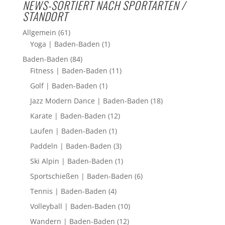
NEWS-SORTIERT NACH SPORTARTEN /
STANDORT
Allgemein
(61)
Yoga | Baden-Baden
(1)
Baden-Baden
(84)
Fitness | Baden-Baden
(11)
Golf | Baden-Baden
(1)
Jazz Modern Dance | Baden-Baden
(18)
Karate | Baden-Baden
(12)
Laufen | Baden-Baden
(1)
Paddeln | Baden-Baden
(3)
Ski Alpin | Baden-Baden
(1)
Sportschießen | Baden-Baden
(6)
Tennis | Baden-Baden
(4)
Volleyball | Baden-Baden
(10)
Wandern | Baden-Baden
(12)