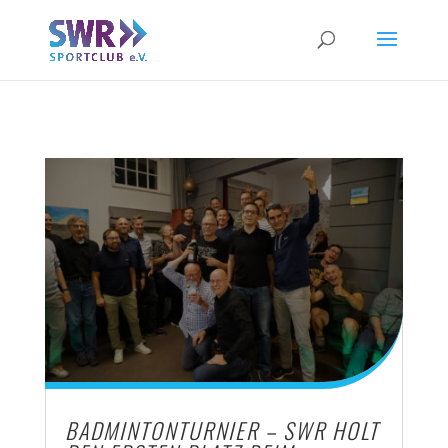
BADMINTONTURNIER – SWR HOLT